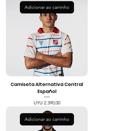
Adicionar ao carrinho
Camiseta Alternativa Central
Español
Preço
UYU 2.390,00
Adicionar ao carrinho