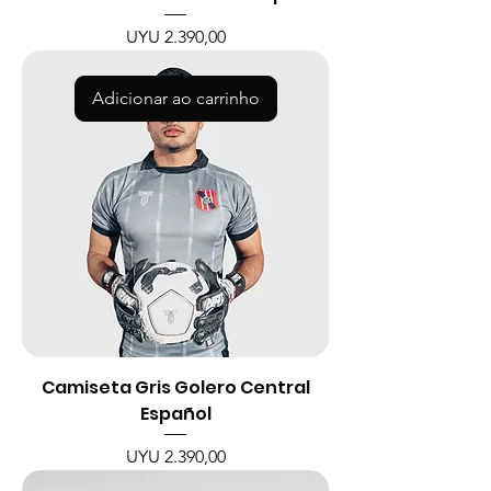
Preço
UYU 2.390,00
Adicionar ao carrinho
Camiseta Gris Golero Central
Español
Preço
UYU 2.390,00