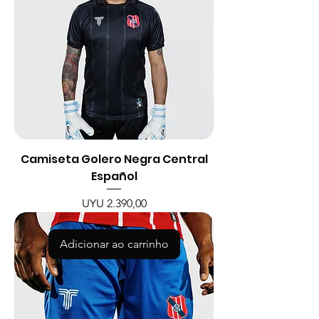
Camiseta Golero Negra Central
Español
Preço
UYU 2.390,00
Adicionar ao carrinho