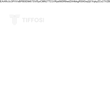
EAARcUc3PVVsBPB0EMr67SVl5yrCMN1TT21VRyidW3R9wdZAHbkgRS9Gsrj3jYXqkyZCo27XZBM