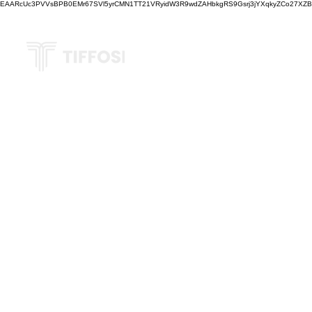
EAARcUc3PVVsBPB0EMr67SVl5yrCMN1TT21VRyidW3R9wdZAHbkgRS9Gsrj3jYXqkyZCo27XZBM