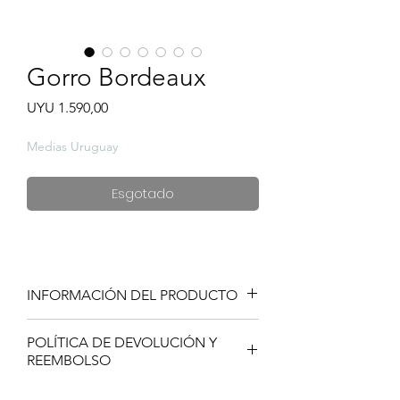
Gorro Bordeaux
Preço
UYU 1.590,00
Medias Uruguay
Esgotado
INFORMACIÓN DEL PRODUCTO
Tiffosi le ofrece un producto altamente
POLÍTICA DE DEVOLUCIÓN Y
confeccionado.
REEMBOLSO
Si no está satisfecho con su compra de