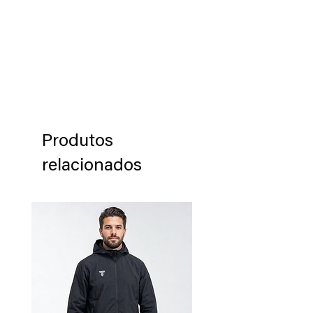
Tiffosi, por favor póngase en contacto
con nosotros para solicitar una
autorización de devolución del
producto en un plazo de 60 días
después de haber recibido el producto.
Los productos deben ser devueltos en
su embalaje original en que se
envió dicho producto.
Produtos
relacionados