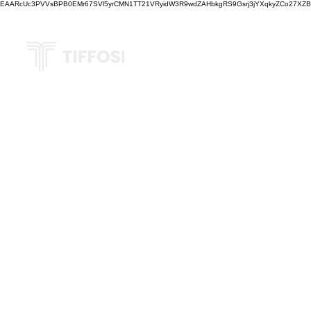
EAARcUc3PVVsBPB0EMr67SVl5yrCMN1TT21VRyidW3R9wdZAHbkgRS9Gsrj3jYXqkyZCo27XZBM