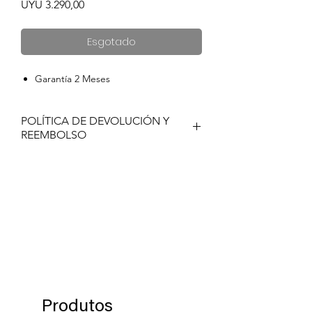
Preço
UYU 3.290,00
Esgotado
Garantía 2 Meses
POLÍTICA DE DEVOLUCIÓN Y
REEMBOLSO
Si no está satisfecho con su compra de
Tiffosi, por favor póngase en contacto
con nosotros para solicitar una
autorización de devolución del
producto en un plazo de 60 días
después de haber recibido el producto.
Los productos deben ser devueltos en
su embalaje original en que se
envió dicho producto.
Produtos