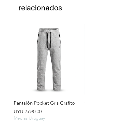
relacionados
Pantalón Pocket Gris Grafito
Campera lluvia
Preço
Preço
UYU 2.690,00
UYU 2.490,00
Medias Uruguay
Medias Uruguay