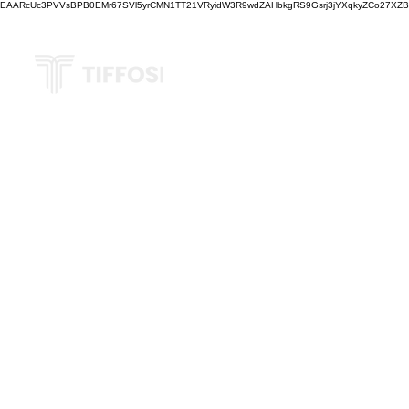
EAARcUc3PVVsBPB0EMr67SVl5yrCMN1TT21VRyidW3R9wdZAHbkgRS9Gsrj3jYXqkyZCo27XZBM