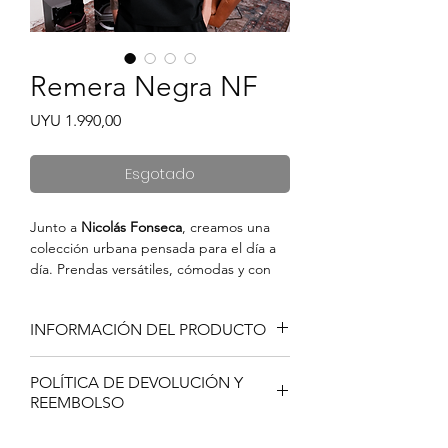
Remera Negra NF
Preço
UYU 1.990,00
Esgotado
Junto a
Nicolás Fonseca
, creamos una
colección urbana pensada para el día a
día. Prendas versátiles, cómodas y con
carácter, diseñadas para quienes viven el
estilo como una extensión de su
INFORMACIÓN DEL PRODUCTO
personalidad.
Cortes modernos, materiales de calidad
Tiffosi le ofrece un producto altamente
y detalles sutiles que elevan lo simple.
POLÍTICA DE DEVOLUCIÓN Y
confeccionado y de excelente calidad.
Una propuesta auténtica, sin exceso,
REEMBOLSO
que conecta el deporte con la cultura
urbana sin necesidad de jugarlo.