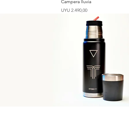
Campera lluvia
Preço
UYU 2.490,00
Medias Uruguay
Enter