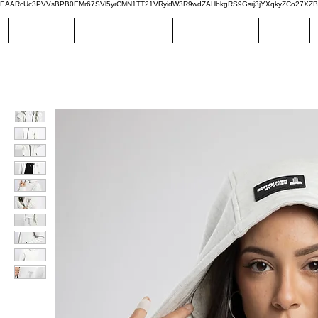
EAARcUc3PVVsBPB0EMr67SVl5yrCMN1TT21VRyidW3R9wdZAHbkgRS9Gsrj3jYXqkyZCo27XZBM
CATÁLOGO
STAR COLLECTION
NICO FONSECA
SPORT