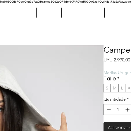
plj0GQGIbFCewOkg7b7atOHczymdZCd2zQF4drrNXFtR9VnR00Dw5xq4QWKlIdt73z5zRlxyzbg
REGULAR RANGE
DANUBIO
CENTRAL ESPAÑOL
CERRO LAR
Camper
UYU 2.990,00
Medias Urugu
Talle
*
S
M
L
X
Quantidade
*
Adicionar 