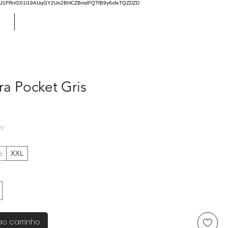
oJ1FRnf201l19AUqGY2Un2BHCZBmdFQTfB9y6xfeTQZDZD
GO
GIFT CARD
a Pocket Gris
Preço
ay
L
XXL
ao carrinho