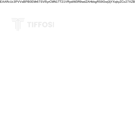
EAARcUc3PVVsBPB0EMr67SVl5yrCMN1TT21VRyidW3R9wdZAHbkgRS9Gsrj3jYXqkyZCo27XZBM