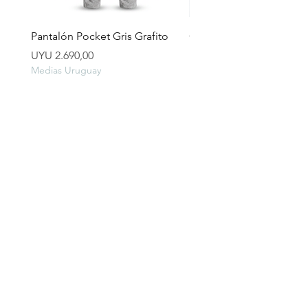
Pantalón Pocket Gris Grafito
Campera lluvia
Preço
Preço
UYU 2.690,00
UYU 2.490,00
Medias Uruguay
Medias Uruguay