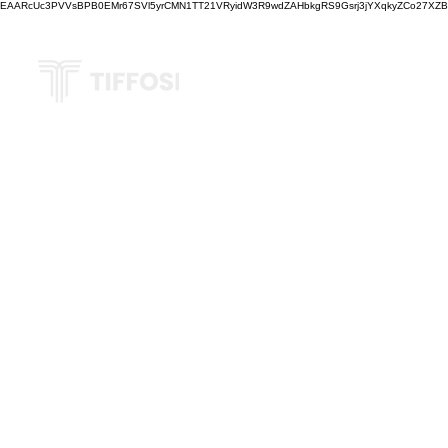
EAARcUc3PVVsBPB0EMr67SVl5yrCMN1TT21VRyidW3R9wdZAHbkgRS9Gsrj3jYXqkyZCo27XZBM