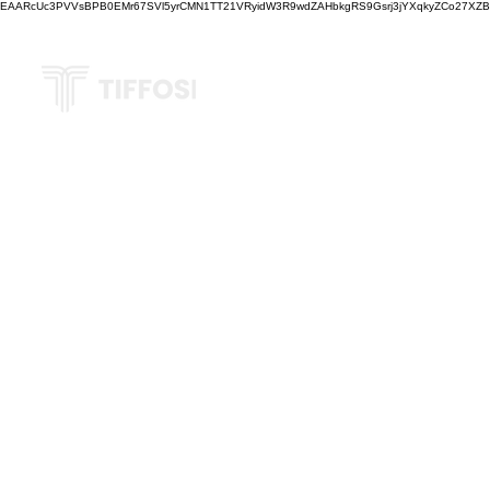
EAARcUc3PVVsBPB0EMr67SVl5yrCMN1TT21VRyidW3R9wdZAHbkgRS9Gsrj3jYXqkyZCo27XZBM