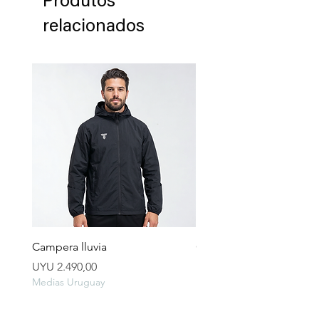
relacionados
Campera lluvia
Campera Pocket Gris Gra
Preço
Preço
UYU 2.490,00
UYU 2.990,00
Medias Uruguay
Medias Uruguay