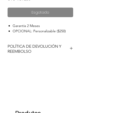
Esgotado
Garantía 2 Meses
OPCIONAL: Personalizable ($250)
POLÍTICA DE DEVOLUCIÓN Y
REEMBOLSO
Si no está satisfecho con su compra de
Tiffosi, por favor póngase en contacto
con nosotros para solicitar una
autorización de devolución del
producto en un plazo de 60 días
después de haber recibido el producto.
Los productos deben ser devueltos en
su embalaje original en que se
envió dicho producto.
Produtos