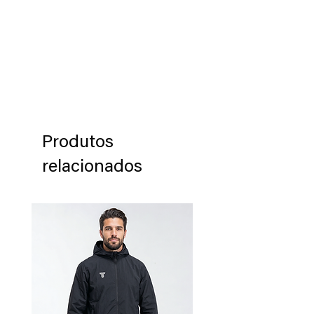
autorización de devolución del
Talle 45: 30cm
confeccionado.
producto en un plazo de 60 días
después de haber recibido el producto.
Los productos deben ser devueltos en
su embalaje original en que se
envió dicho producto.
Produtos
relacionados