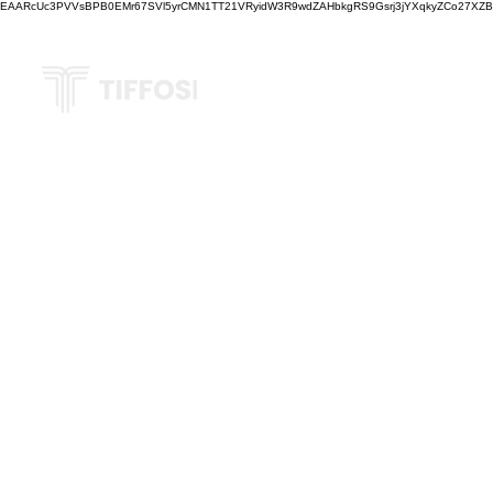
EAARcUc3PVVsBPB0EMr67SVl5yrCMN1TT21VRyidW3R9wdZAHbkgRS9Gsrj3jYXqkyZCo27XZBM